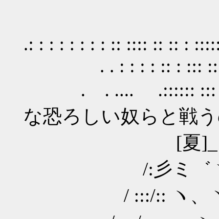
.: : : : : : : : :: :::: :: :: : ::::
. . : : : : :: : ::: :: : :::
. . .... .:::::: ::: :::
な恐ろしい奴らと戦う
[夏]_∧ . . .: : : 
/:彡ミ゛ヽ ）､ . . .:
/ :::/:: ヽ、ヽ、 ::i . 