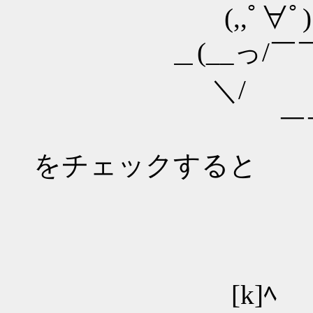
(,,ﾟ∀
＿(__っ/￣￣
＼/ 
￣￣
をチェックすると
[k]ﾍ