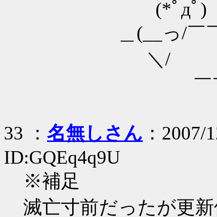
(*ﾟд
＿(__っ/￣￣
＼/ 
￣￣
33 ：
名無しさん
：2007/12
ID:GQEq4q9U
※補足
滅亡寸前だったが更新