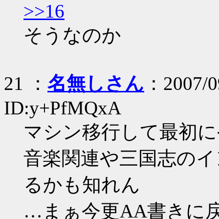
>>16
そうなのか
21 ：
名無しさん
：2007/09
ID:y+PfMQxA
マシン移行して最初に
音楽関連や三国志のイ
るかも知れん
…まぁ今更AA書きに