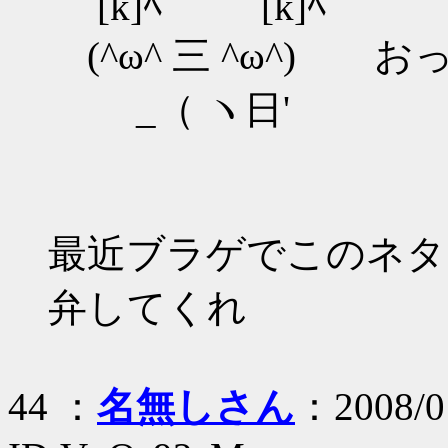
[k]ﾍ [k]ﾍ
(^ω^ 三 ^ω^) 
_（ ヽ日'
最近ブラゲでこのネタ
弁してくれ
44 ：
名無しさん
：2008/01