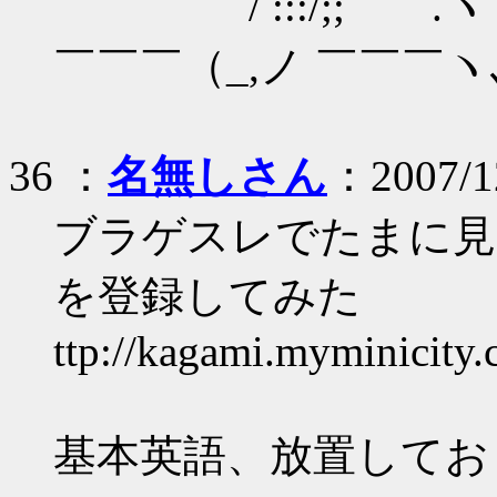
/ :::/;; .ヽ ヽ ::ｌ 
￣￣￣（_,ノ ￣￣￣
36 ：
名無しさん
：2007/1
ブラゲスレでたまに見かけ
を登録してみた
ttp://kagami.myminicity.
基本英語、放置してお