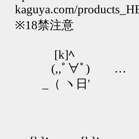
kaguya.com/products_HB
※18禁注意
[k]ﾍ
(,,ﾟ∀ﾟ) …
_（ ヽ日'