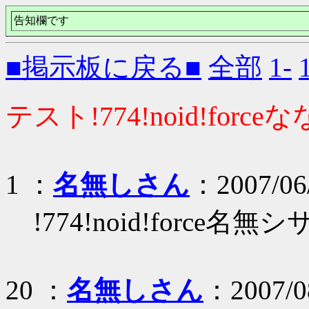
告知欄です
■掲示板に戻る■
全部
1-
テスト!774!noid!forc
1 ：
名無しさん
：2007/06/
!774!noid!force名無シ
20 ：
名無しさん
：2007/08