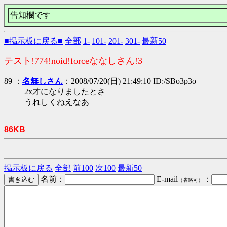
告知欄です
■掲示板に戻る■
全部
1-
101-
201-
301-
最新50
テスト!774!noid!forceななしさん!3
89 ：
名無しさん
：2008/07/20(日) 21:49:10 ID:/SBo3p3o
2x才になりましたとさ
うれしくねえなあ
86KB
掲示板に戻る
全部
前100
次100
最新50
名前：
E-mail
：
（省略可）