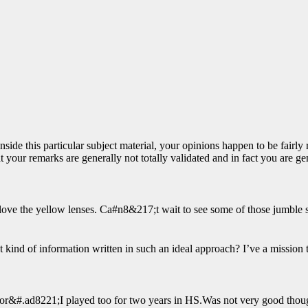
de this particular subject material, your opinions happen to be fairly r
 that your remarks are generally not totally validated and in fact you are
I love the yellow lenses. Ca#n8&217;t wait to see some of those jumble 
t kind of information written in such an ideal approach? I’ve a mission
or&#.ad8221;I played too for two years in HS.Was not very good though.