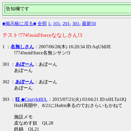
告知欄です
■掲示板に戻る■
全部
1-
101-
201-
301-
最新50
テスト!774!noid!forceななしさん!3
1 ：
名無しさん
：2007/06/28(木) 16:20:34 ID:AqUIdlJE
!774!noid!force名無シサン!3
301 ：
あぼーん
：あぼーん
あぼーん
302 ：
あぼーん
：あぼーん
あぼーん
303 ：
狂
◆Crazyh4IfA
：2015/07/21(火) 03:04:21 ID:xHLTa1IQ
HnH再開中、8/21にHafen来るのでおさらいもかねて
施設メモ
皮なめす奴 QL28
鉄鍋 QL21