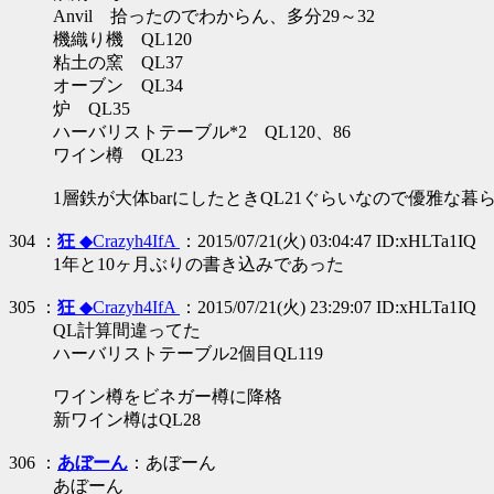
Anvil 拾ったのでわからん、多分29～32
機織り機 QL120
粘土の窯 QL37
オーブン QL34
炉 QL35
ハーバリストテーブル*2 QL120、86
ワイン樽 QL23
1層鉄が大体barにしたときQL21ぐらいなので優雅な暮
304 ：
狂
◆Crazyh4IfA
：2015/07/21(火) 03:04:47 ID:xHLTa1IQ
1年と10ヶ月ぶりの書き込みであった
305 ：
狂
◆Crazyh4IfA
：2015/07/21(火) 23:29:07 ID:xHLTa1IQ
QL計算間違ってた
ハーバリストテーブル2個目QL119
ワイン樽をビネガー樽に降格
新ワイン樽はQL28
306 ：
あぼーん
：あぼーん
あぼーん