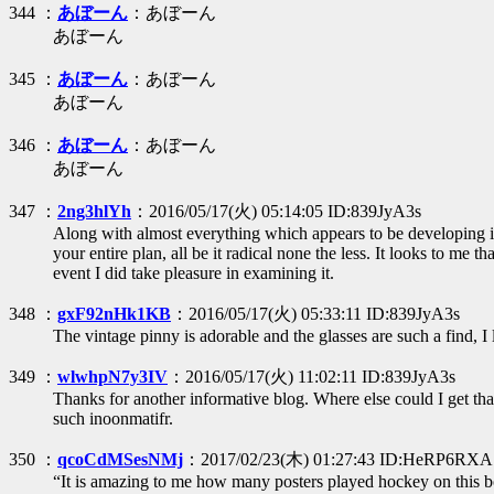
344 ：
あぼーん
：あぼーん
あぼーん
345 ：
あぼーん
：あぼーん
あぼーん
346 ：
あぼーん
：あぼーん
あぼーん
347 ：
2ng3hlYh
：2016/05/17(火) 05:14:05 ID:839JyA3s
Along with almost everything which appears to be developing insi
your entire plan, all be it radical none the less. It looks to me
event I did take pleasure in examining it.
348 ：
gxF92nHk1KB
：2016/05/17(火) 05:33:11 ID:839JyA3s
The vintage pinny is adorable and the glasses are such a find, 
349 ：
wlwhpN7y3IV
：2016/05/17(火) 11:02:11 ID:839JyA3s
Thanks for another informative blog. Where else could I get tha
such inoonmatifr.
350 ：
qcoCdMSesNMj
：2017/02/23(木) 01:27:43 ID:HeRP6RXA
“It is amazing to me how many posters played hockey on this b