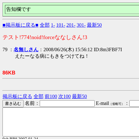
告知欄です
■掲示板に戻る■
全部
1-
101-
201-
301-
最新50
テスト!774!noid!forceななしさん!3
79 ：
名無しさん
：2008/06/26(木) 15:56:12 ID:8m3FBF7I
えたーなる病にもきをつけてね！
86KB
掲示板に戻る
全部
前100
次100
最新50
名前：
E-mail
：
（省略可）
0ch BBS 2007-01-24