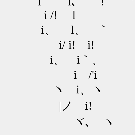
l l､
i /! l
i、 
i/ i! i!
i、 
i /'i
ヽ 
|ノ i!
ヾ､ ヽ .