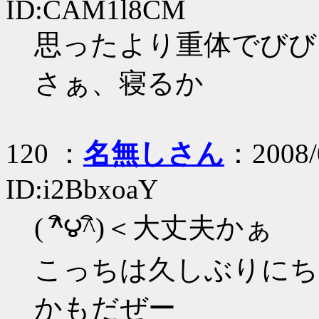
ID:CAM1l8CM
思ったより重体でびび
さぁ、寝るか
120 ：
名無しさん
：2008/
ID:i2BbxoaY
( ^ิ౪^ิ)＜大丈夫かぁ
こっちは久しぶりにち
かもだぜー