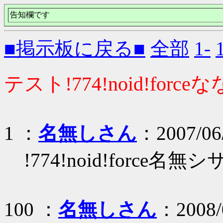
告知欄です
■掲示板に戻る■
全部
1-
テスト!774!noid!forc
1 ：
名無しさん
：2007/06/
!774!noid!force名無シ
100 ：
名無しさん
：2008/