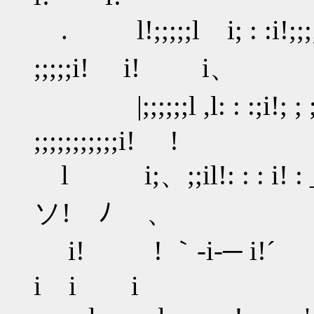
. l!;;;;;l i; : :i!;;;;;;;
;;;;;i! i! i、
|;;;;;;l ,l: : :;i!; ; ; ; 
;;;;;;;;;;;i! !
l i;、;;il!: : : i! : _; 
ソ! ﾉ 、
i! ! ｀-i-─
i i i