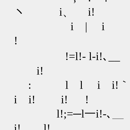
ヽ i、 i!
i | i
! ヾ 
!=l!- l-i!､_
i!
: l l i 
i i! i! !
l!;=─l一i!-､
i! l!