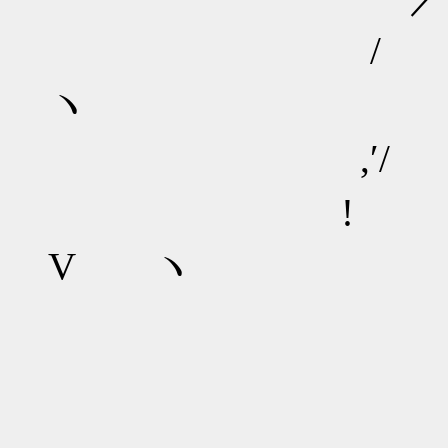
/ ヽ :i! ヾ
ヽ
,′/ ', ! lii 
! i: ヾ
V ヽ
孫 武羅解 [
( 08～