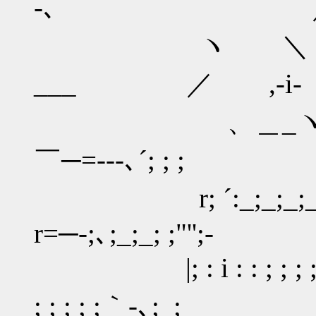
-､ ／
ヽ
___ ／ ,-i-
、＿_ヽ
￣─=---､´; ; ;
r; ´:_;_;
r=─-;､;_;_; ;"'';-
|; : i : : ; ; ; ; 
; ; ; ; ;｀-､;_;